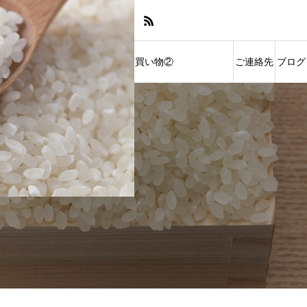
い物①
お買い物②
ご連絡先
ブログ
ストアへご案内
ソムリエ米オンラインストアへご案内
ACCESS