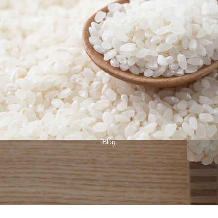
お米一筋150年 石川県野々市のおこめ専門店「米屋(こめや)」ーお米・おにぎり・玄米・ご飯のお供・器を販売している会社ですー
商品
お買
PRODUCT
お米オンライン
ブログ
Blog