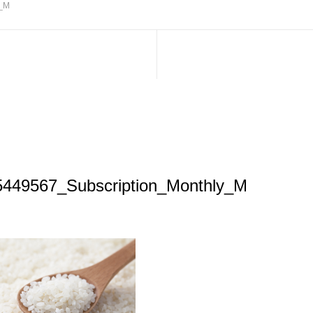
y_M
55449567_Subscription_Monthly_M