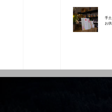
手土
お供