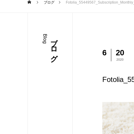
ブログ
Fotolia_55449567_Subscription_Monthl
Blog
ブログ
6
20
2020
Fotolia_