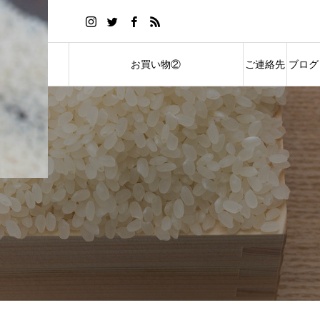
い物①
お買い物②
ご連絡先
ブログ
ストアへご案内
ソムリエ米オンラインストアへご案内
ACCESS