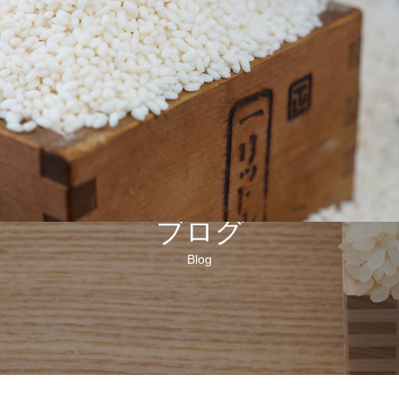
お米一筋150年 石川県野々市のおこめ専門店「米屋(こめや)」ーお米・おにぎり・玄米・ご飯のお供・器を販売している会社ですー
商品
お買
PRODUCT
お米オンライン
ブログ
Blog