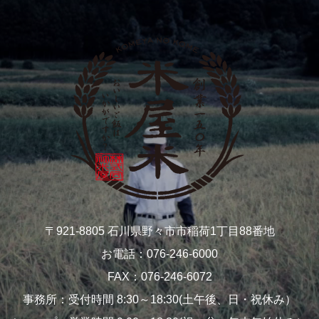
〒921-8805 石川県野々市市稲荷1丁目88番地
お電話：076-246-6000
FAX：076-246-6072
事務所：受付時間 8:30～18:30(土午後、日・祝休み）