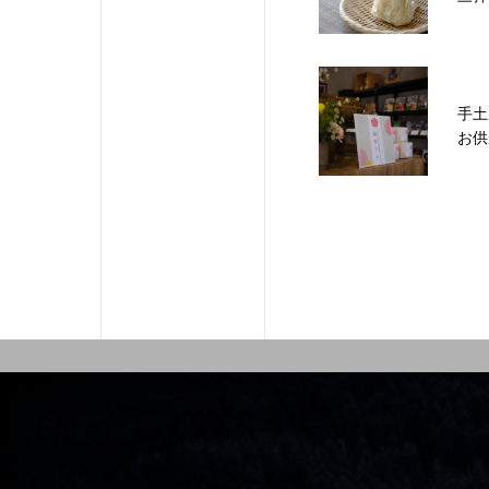
手土
お供