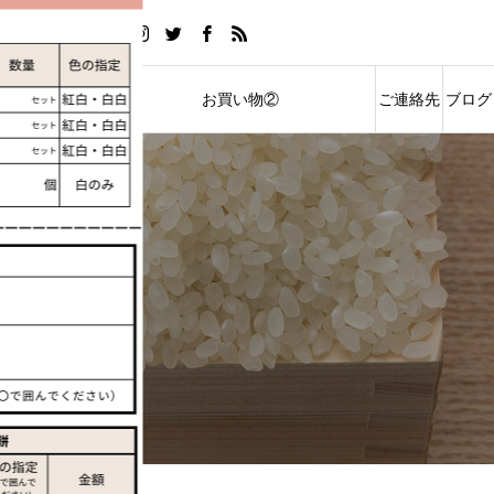
い物①
お買い物②
ご連絡先
ブログ
ストアへご案内
ソムリエ米オンラインストアへご案内
ACCESS