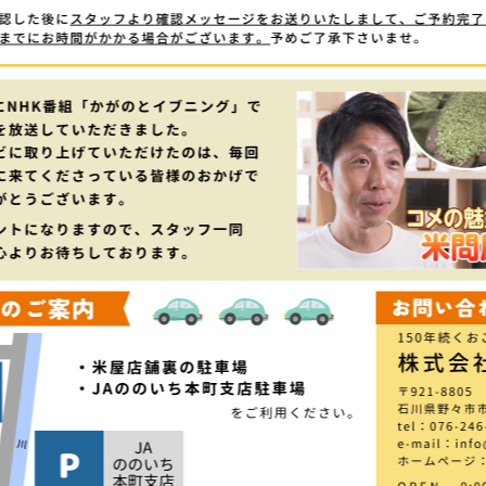
お米一筋150年 石川県野々市のおこめ専門店「米屋(こめや)」ーお米・おにぎり・玄米・ご飯のお供・器を販売している会社ですー
商品
お買
PRODUCT
お米オンライン
ブログ
Blog