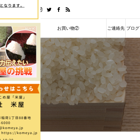
い物①
お買い物②
ご連絡先
ブログ
ストアへご案内
ソムリエ米オンラインストアへご案内
ACCESS