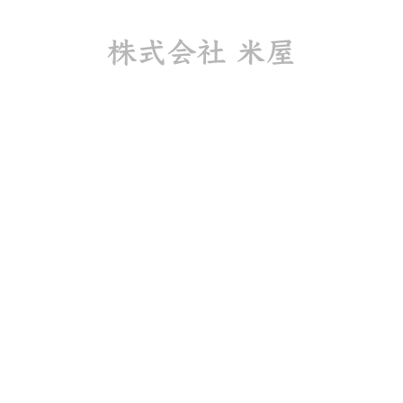
お米一筋150年 石川県野々市のおこめ専門店「米屋(こめや)」ーお米・おにぎり・玄米・ご飯のお供・器を販売している会社ですー
商品
お買
PRODUCT
お米オンライン